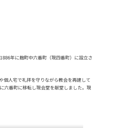
1886年に麹町中六番町（現四番町）に設立さ
拝や個人宅で礼拝を守りながら教会を再建して
8年に六番町に移転し現会堂を献堂しました。現