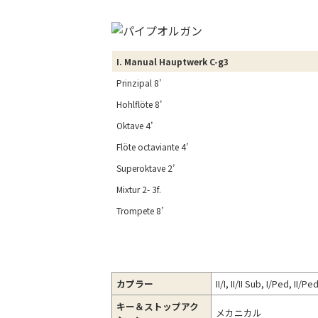
I. Manual
Hauptwerk
C-g3
Prinzipal 8’
Hohlflöte 8’
Oktave 4’
Flöte octaviante 4’
Superoktave 2’
Mixtur 2- 3f.
Trompete 8’
カプラー
II/I, II/II Sub, I/Ped, II/Pe
キー＆
ストップアク
メカニカル