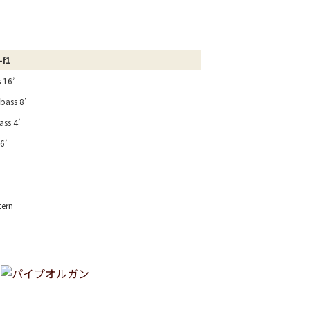
-f1
 16’
bass 8’
ass 4’
16’
tern