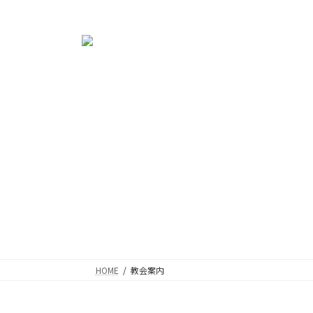
コ
ナ
東京都千代田区のプロテスタントのキリスト教会
ン
ビ
テ
ゲ
ン
ー
ツ
シ
へ
ョ
ス
ン
キ
に
ッ
移
プ
動
HOME
教会案内