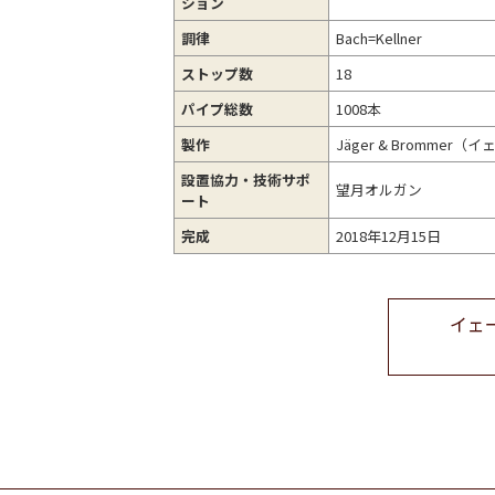
ション
調律
Bach=Kellner
ストップ数
18
パイプ総数
1008本
製作
Jäger & Bromme
設置協力・
技術サポ
望月オルガン
ート
完成
2018年12月15日
イェ