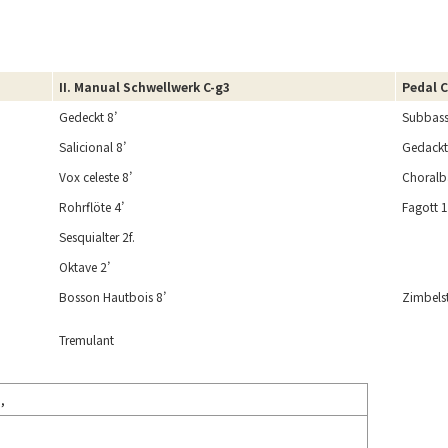
II. Manual
Schwellwerk
C-g3
Pedal C
Gedeckt 8’
Subbass
Salicional 8’
Gedackt
Vox celeste 8’
Choralb
Rohrflöte 4’
Fagott 
Sesquialter 2f.
Oktave 2’
Bosson Hautbois 8’
Zimbels
Tremulant
d,