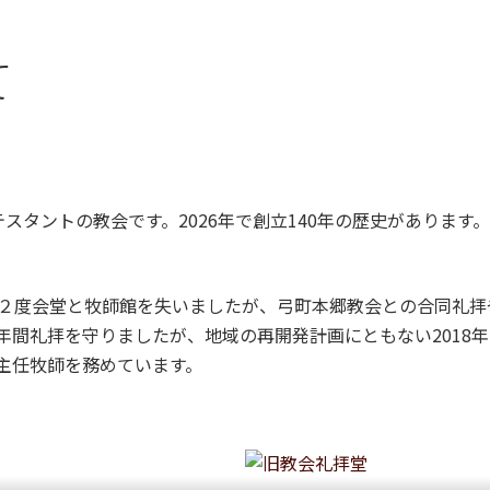
て
タントの教会です。2026年で創立140年の歴史があります。
により２度会堂と牧師館を失いましたが、弓町本郷教会との合同礼
8年間礼拝を守りましたが、地域の再開発計画にともない201
の主任牧師を務めています。