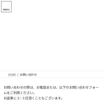
コ
ナ
ン
ビ
MENU
テ
ゲ
ン
ー
ツ
シ
へ
ョ
ス
ン
キ
に
ッ
移
プ
動
HOME
お問い合わせ
お問い合わせの際は、お電話または、以下のお問い合わせフォー
ムをご利用ください。
お返事に２−３日頂くこともございます。